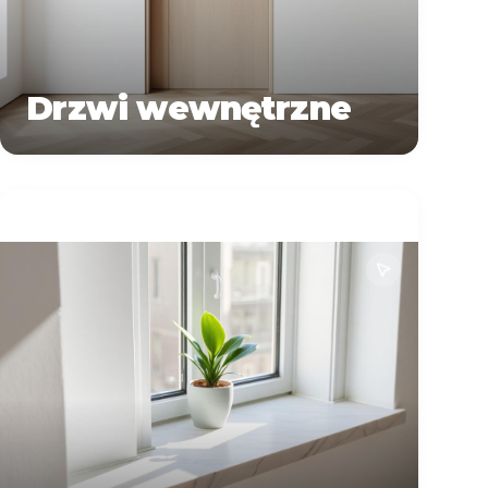
Drzwi wewnętrzne
Zapytaj o
Więcej informacji o
wycenę
produktach