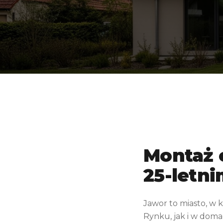
Montaż 
25-letn
Jawor to miasto, w
Rynku, jak i w doma