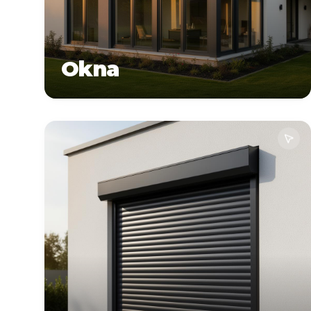
Okna
Zapytaj o
Więcej informacji o
wycenę
produktach