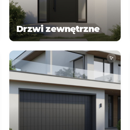
Drzwi zewnętrzne
Zapytaj o
Więcej informacji o
wycenę
produktach