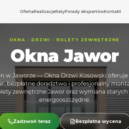
Oferta
Realizacje
Raty
Porady ekspertów
Kontakt
OKNA · DRZWI · ROLETY ZEWNĘTRZNE
Okna
Jawor
n w Jaworze — Okna Drzwi Kosowski oferuj
r, bezpłatne doradztwo i profesjonalny mont
rolety zewnętrzne Jawor oraz wymiana starych
energooszczędne.
Zadzwoń teraz
Bezpłatna wycena