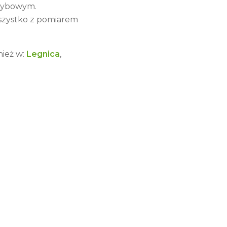
szybowym.
szystko z pomiarem
ież w:
Legnica
,