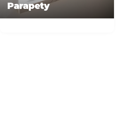
Parapety
Zapytaj o
Więcej informacji o
wycenę
produktach