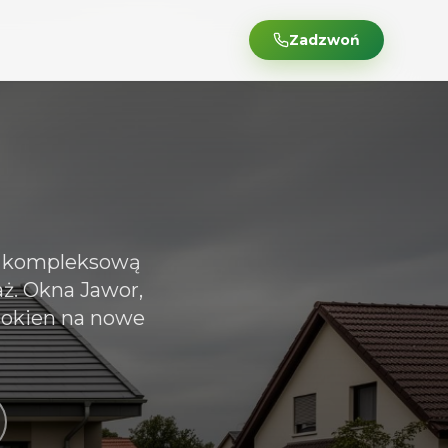
Zadzwoń
e kompleksową
aż. Okna Jawor,
 okien na nowe