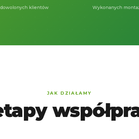
dowolonych klientów
Wykonanych monta
JAK DZIAŁAMY
etapy współpr