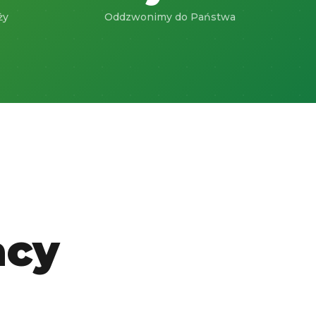
ży
Oddzwonimy do Państwa
acy