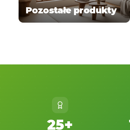
Pozostałe produkty
Zapytaj o
Więcej informacji o
wycenę
produktach
25+