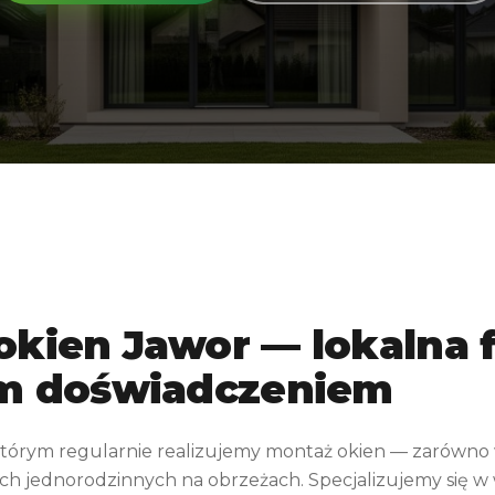
okien
Jawor
— lokalna f
im doświadczeniem
 którym regularnie realizujemy montaż okien — zarówno
ch jednorodzinnych na obrzeżach. Specjalizujemy się w 