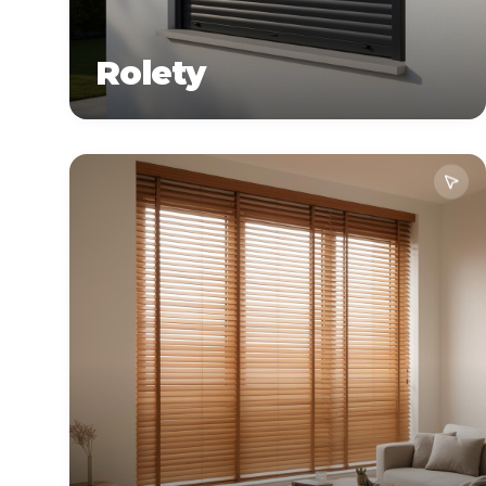
Rolety
Zapytaj o
Więcej informacji o
wycenę
produktach