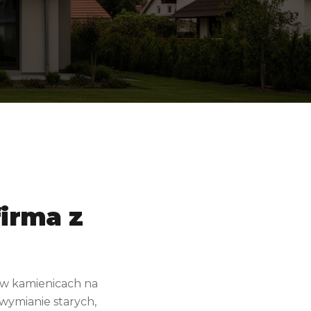
irma z
 w kamienicach na
wymianie starych,