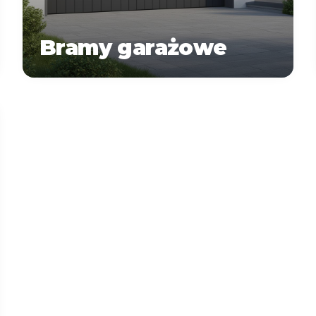
Bramy garażowe
Zapytaj o
Więcej informacji o
wycenę
produktach