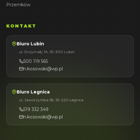
Przemków
KONTAKT
Biuro Lubin
ul. Drzymały 1A, 59-300 Lubin
500 119 565
n.kosowski@wp.pl
Biuro Legnica
ul. Jaworzyńska 58, 59-220 Legnica
519 332 349
n.kosowski@wp.pl