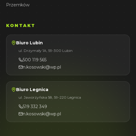
Przemków
KONTAKT
Biuro Lubin
ul. Drzymały 1A, 59-300 Lubin
500 119 565
n.kosowski@wp.pl
Biuro Legnica
ul. Jaworzyńska 58, 59-220 Legnica
519 332 349
n.kosowski@wp.pl