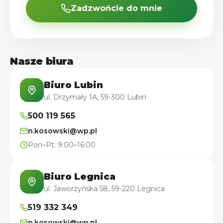
Zadzwońcie do mnie
Nasze biura
Biuro Lubin
ul. Drzymały 1A, 59-300 Lubin
500 119 565
n.kosowski@wp.pl
Pon–Pt: 9:00–16:00
Biuro Legnica
ul. Jaworzyńska 58, 59-220 Legnica
519 332 349
n.kosowski@wp.pl